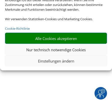
Rechtliche Informationen
Zustimmung nicht erteilen oder zurückziehen, können bestimmte
Merkmale und Funktionen beeinträchtigt werden.
Impressum
|
Datenschutzerklärung
|
Online Check-
Wir verwenden Statistiken-Cookies und Marketing Cookies.
In
|
Service
|
Blacklisted Airlines
|
AGB
|
Barrierefreiheitserklärung
Cookie-Richtlinie
Alle Cookies akzeptieren
©
2026 • Schmetterling
Nur technisch notwendige Cookies
Einstellungen ändern