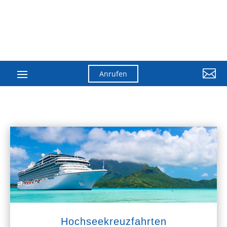

Anrufen
Hochseekreuzfahrten