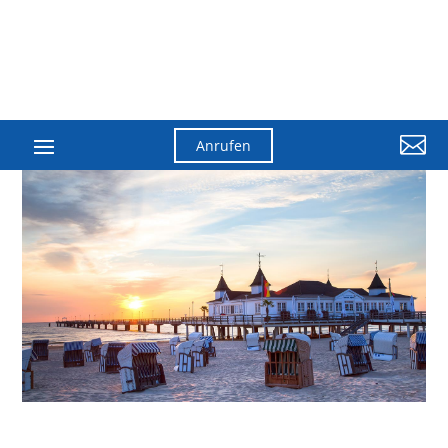

Anrufen