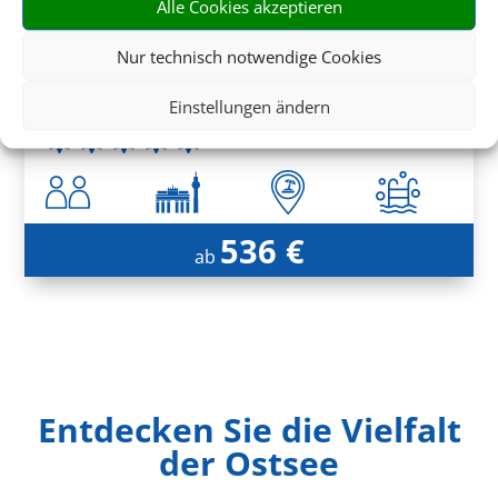
Alle Cookies akzeptieren
Nur technisch notwendige Cookies
Yachthafenresidenz Hohe Düne
Warnemünde, Ostseeküste Mecklenburg
Einstellungen ändern
536 €
ab
Entdecken Sie die Vielfalt
der Ostsee